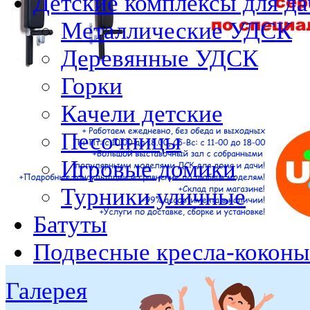
Детские комплексы для да
Металлические УДСК
Деревянные УДСК
Горки
Качели детские
Песочницы
Игровые домики
Турники уличные
Батуты
Подвесные кресла-коконы
Галерея