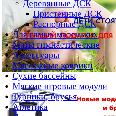
Деревянные ДСК
Пристенные ДСК
Распорные ДСК
Для самых маленьких
Маты гимнастические
Аксессуары
Массажные коврики
Сухие бассейны
Мягкие игровые модули
Турники, брусья
Атлетика