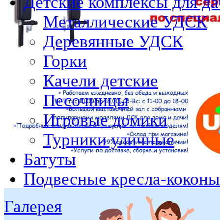
Детские комплексы для да
Металлические УДСК
Деревянные УДСК
Горки
Качели детские
Песочницы
Игровые домики
Турники уличные
Батуты
Подвесные кресла-коконы
Галерея