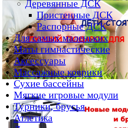
Деревянные ДСК
Пристенные ДСК
Распорные ДСК
Для самых маленьких
Маты гимнастические
Аксессуары
Массажные коврики
Сухие бассейны
Мягкие игровые модули
Турники, брусья
Атлетика