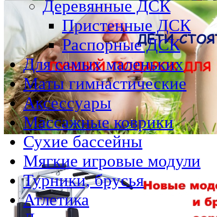
Деревянные ДСК
Пристенные ДСК
Распорные ДСК
Для самых маленьких
Маты гимнастические
Аксессуары
Массажные коврики
Сухие бассейны
Мягкие игровые модули
Турники, брусья
Атлетика