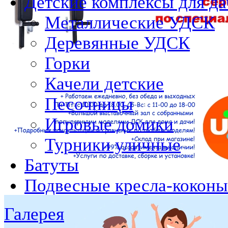
Детские комплексы для да
Металлические УДСК
Деревянные УДСК
Горки
Качели детские
Песочницы
Игровые домики
Турники уличные
Батуты
Подвесные кресла-коконы
Галерея