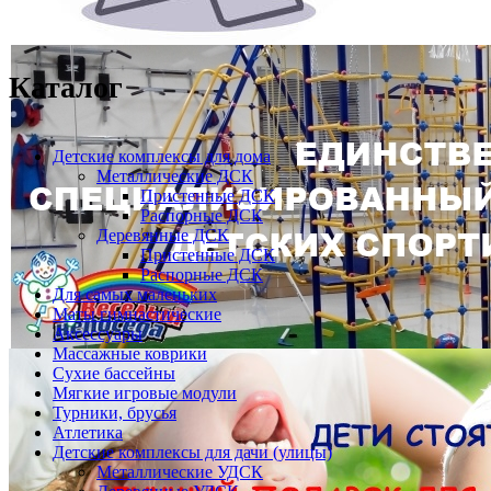
Каталог
Детские комплексы для дома
Металлические ДСК
Пристенные ДСК
Распорные ДСК
Деревянные ДСК
Пристенные ДСК
Распорные ДСК
Для самых маленьких
Маты гимнастические
Аксессуары
Массажные коврики
Сухие бассейны
Мягкие игровые модули
Турники, брусья
Атлетика
Детские комплексы для дачи (улицы)
Металлические УДСК