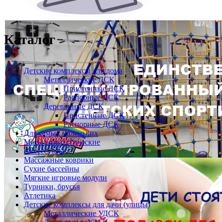
Каталог
Детские комплексы для дома
Металлические ДСК
Пристенные ДСК
Распорные ДСК
Деревянные ДСК
Пристенные ДСК
Распорные ДСК
Для самых маленьких
Маты гимнастические
Аксессуары
Массажные коврики
Сухие бассейны
Мягкие игровые модули
Турники, брусья
Атлетика
Детские комплексы для дачи (улицы)
Металлические УДСК