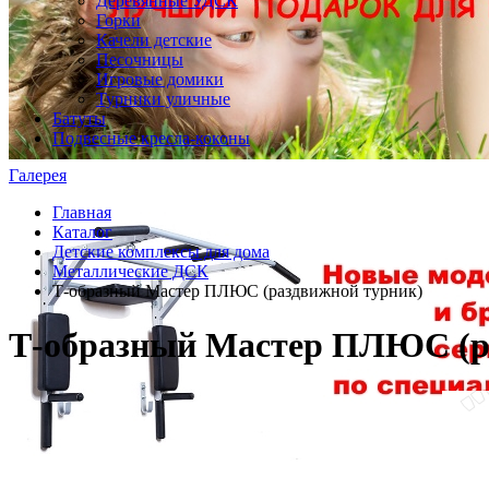
Деревянные УДСК
Горки
Качели детские
Песочницы
Игровые домики
Турники уличные
Батуты
Подвесные кресла-коконы
Галерея
Главная
Каталог
Детские комплексы для дома
Металлические ДСК
Т-образный Мастер ПЛЮС (раздвижной турник)
Т-образный Мастер ПЛЮС (р