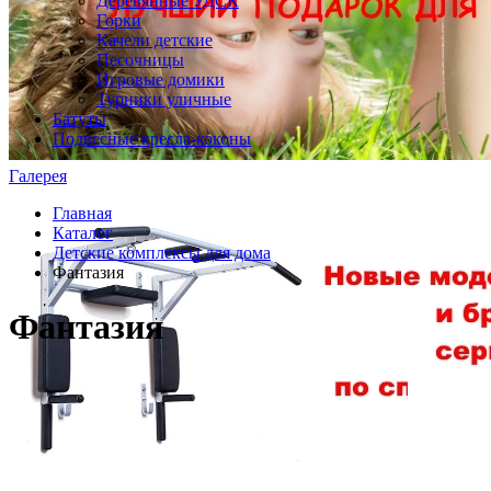
Деревянные УДСК
Горки
Качели детские
Песочницы
Игровые домики
Турники уличные
Батуты
Подвесные кресла-коконы
Галерея
Главная
Каталог
Детские комплексы для дома
Фантазия
Фантазия