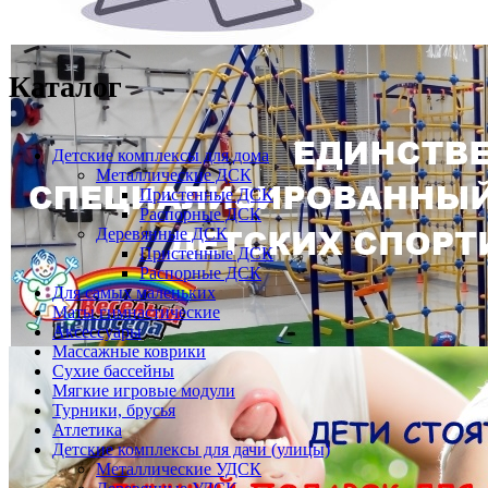
Каталог
Детские комплексы для дома
Металлические ДСК
Пристенные ДСК
Распорные ДСК
Деревянные ДСК
Пристенные ДСК
Распорные ДСК
Для самых маленьких
Маты гимнастические
Аксессуары
Массажные коврики
Сухие бассейны
Мягкие игровые модули
Турники, брусья
Атлетика
Детские комплексы для дачи (улицы)
Металлические УДСК