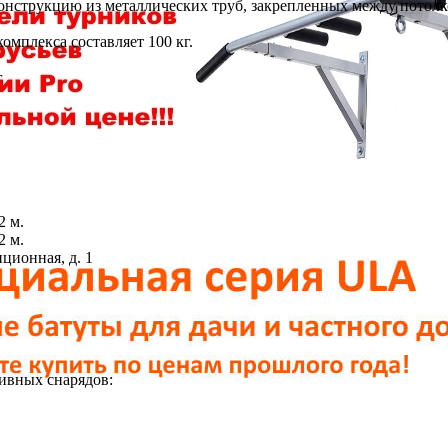
онструкцию из металлических труб, закрепленных между потолко
омплекса составляет 100 кг.
г
2 м.
2 м.
иционная, д. 1
ивных снарядов: