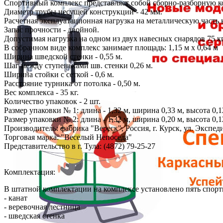
Спортивный комплекс представляет собой сборно-разборную к
Диаметр трубы несущей конструкции - 42 мм.
Расчетная эксплуатационная нагрузка на металлическую часть к
Запас прочности - двойной.
Допустимая нагрузка на одном из двух навесных снарядов 75 к
В собранном виде комплекс занимает площадь: 1,15 м х 0,64 м
Ширина шведской стенки - 0,55 м.
Шаг между ступеньками шв. стенки 0,26 м.
Ширина стойки с сеткой - 0,6 м.
Расстояние турника от потолка - 0,50 м.
Вес комплекса - 35 кг.
Количество упаковок - 2 шт.
Размер упаковки № 1: длина - 1,32 м, ширина 0,33 м, высота 0,1
Размер упаковки № 2: длина - 1,32 м, ширина 0,20 м, высота 0,1
Производитель: фабрика "Вереск", Россия, г. Курск, ул. Экспед
Торговая марка: "Веселый Непоседа"
Представительство в г. Тула: (4872) 79-25-27
Комплектация:
В штатной комплектации на комплексе установлено пять спорт
- канат
- веревочная лестница
- шведская стенка