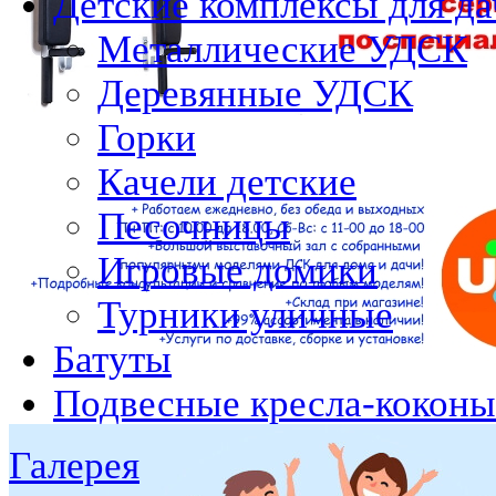
Детские комплексы для да
Металлические УДСК
Деревянные УДСК
Горки
Качели детские
Песочницы
Игровые домики
Турники уличные
Батуты
Подвесные кресла-коконы
Галерея