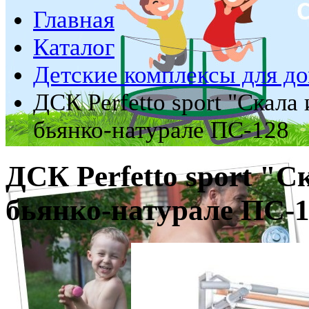
Главная
Каталог
Детские комплексы для д
ДСК Perfetto sport "Скала 
бьянко‑натурале ПС-128
ДСК Perfetto sport "С
бьянко‑натурале ПС-