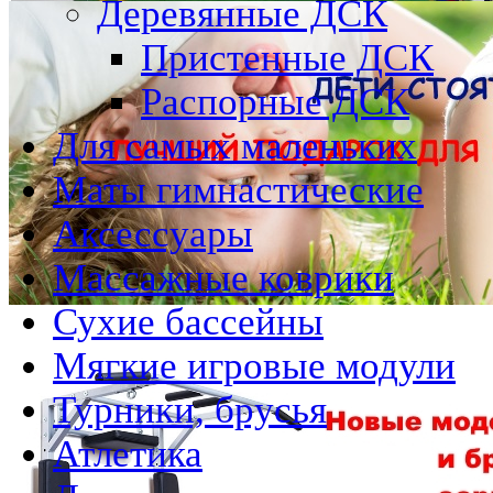
Деревянные ДСК
Пристенные ДСК
Распорные ДСК
Для самых маленьких
Маты гимнастические
Аксессуары
Массажные коврики
Сухие бассейны
Мягкие игровые модули
Турники, брусья
Атлетика