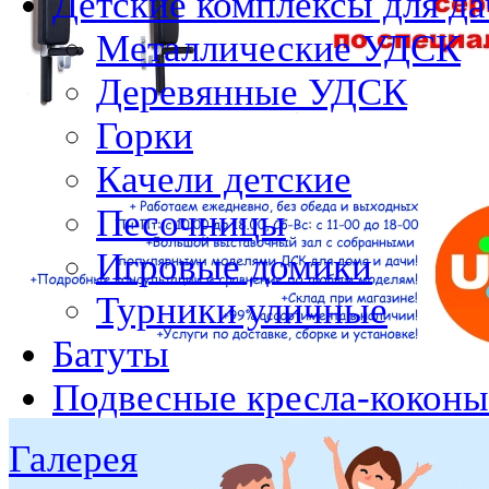
Детские комплексы для да
Металлические УДСК
Деревянные УДСК
Горки
Качели детские
Песочницы
Игровые домики
Турники уличные
Батуты
Подвесные кресла-коконы
Галерея