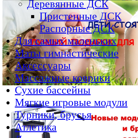
Деревянные ДСК
Пристенные ДСК
Распорные ДСК
Для самых маленьких
Маты гимнастические
Аксессуары
Массажные коврики
Сухие бассейны
Мягкие игровые модули
Турники, брусья
Атлетика