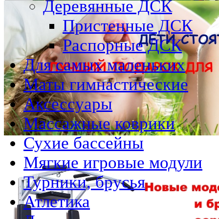
Деревянные ДСК
Пристенные ДСК
Распорные ДСК
Для самых маленьких
Маты гимнастические
Аксессуары
Массажные коврики
Сухие бассейны
Мягкие игровые модули
Турники, брусья
Атлетика