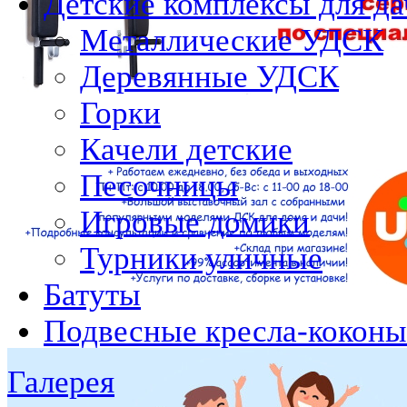
Детские комплексы для да
Металлические УДСК
Деревянные УДСК
Горки
Качели детские
Песочницы
Игровые домики
Турники уличные
Батуты
Подвесные кресла-коконы
Галерея