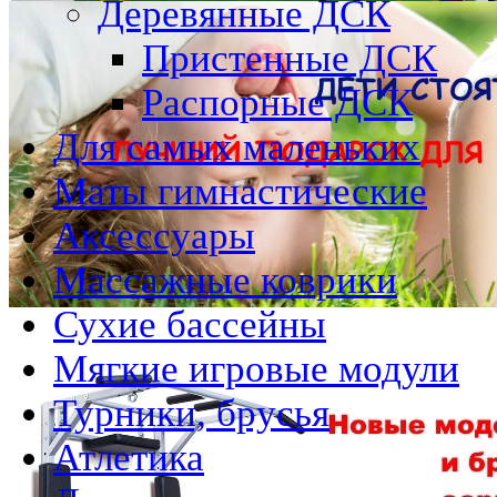
Деревянные ДСК
Пристенные ДСК
Распорные ДСК
Для самых маленьких
Маты гимнастические
Аксессуары
Массажные коврики
Сухие бассейны
Мягкие игровые модули
Турники, брусья
Атлетика