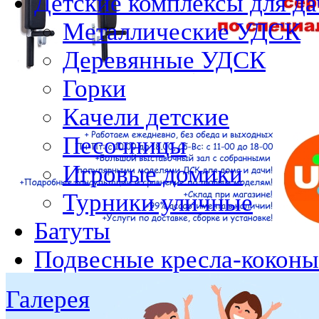
Детские комплексы для да
Металлические УДСК
Деревянные УДСК
Горки
Качели детские
Песочницы
Игровые домики
Турники уличные
Батуты
Подвесные кресла-коконы
Галерея