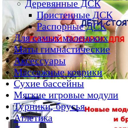
Деревянные ДСК
Пристенные ДСК
Распорные ДСК
Для самых маленьких
Маты гимнастические
Аксессуары
Массажные коврики
Сухие бассейны
Мягкие игровые модули
Турники, брусья
Атлетика