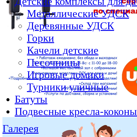
Детские комплексы для да
Металлические УДСК
Деревянные УДСК
Горки
Качели детские
Песочницы
Игровые домики
Турники уличные
Батуты
Подвесные кресла-коконы
Галерея